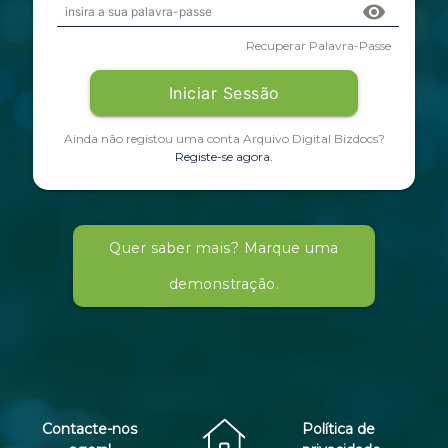
visibility
Recuperar Palavra-Passe
Iniciar Sessão
Ainda não registou uma conta Arquivo Digital Bizdocs?
Registe-se agora.
Quer saber mais? Marque uma
demonstração.
Contacte-nos
Política de