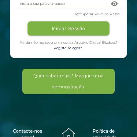
visibility
Recuperar Palavra-Passe
Iniciar Sessão
Ainda não registou uma conta Arquivo Digital Bizdocs?
Registe-se agora.
Quer saber mais? Marque uma
demonstração.
Contacte-nos
Política de